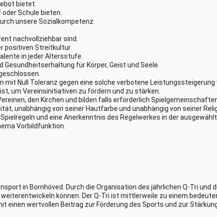
gebot bietet.
f oder Schule bieten.
durch unsere Sozialkompetenz
ent nachvollziehbar sind.
 positiven Streitkultur.
alente in jeder Altersstufe.
d Gesundheitserhaltung für Körper, Geist und Seele.
geschlossen.
n mit Null Toleranz gegen eine solche verbotene Leistungssteigerung
t, um Vereinsinitiativen zu fördern und zu stärken.
reinen, den Kirchen und bilden falls erforderlich Spielgemeinschaften
lität, unabhängig von seiner Hautfarbe und unabhängig von seiner Rel
pielregeln und eine Anerkenntnis des Regelwerkes in der ausgewählt
hema Vorbildfunktion.
nsport in Bornhöved. Durch die Organisation des jährlichen Q-Tri und di
h weiterentwickeln können. Der Q-Tri ist mittlerweile zu einem bedeut
mit einen wertvollen Beitrag zur Förderung des Sports und zur Stärku