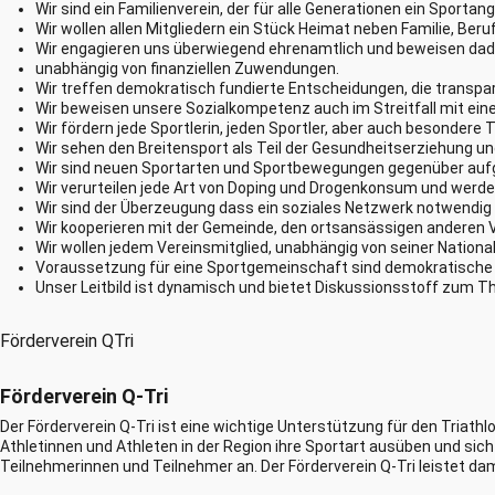
Wir sind ein Familienverein, der für alle Generationen ein Sportan
Wir wollen allen Mitgliedern ein Stück Heimat neben Familie, Beru
Wir engagieren uns überwiegend ehrenamtlich und beweisen da
unabhängig von finanziellen Zuwendungen.
Wir treffen demokratisch fundierte Entscheidungen, die transpar
Wir beweisen unsere Sozialkompetenz auch im Streitfall mit einer
Wir fördern jede Sportlerin, jeden Sportler, aber auch besondere T
Wir sehen den Breitensport als Teil der Gesundheitserziehung un
Wir sind neuen Sportarten und Sportbewegungen gegenüber auf
Wir verurteilen jede Art von Doping und Drogenkonsum und werde
Wir sind der Überzeugung dass ein soziales Netzwerk notwendig is
Wir kooperieren mit der Gemeinde, den ortsansässigen anderen Ve
Wir wollen jedem Vereinsmitglied, unabhängig von seiner Nationa
Voraussetzung für eine Sportgemeinschaft sind demokratische S
Unser Leitbild ist dynamisch und bietet Diskussionsstoff zum T
Förderverein QTri
Förderverein Q-Tri
Der Förderverein Q-Tri ist eine wichtige Unterstützung für den Triathlo
Athletinnen und Athleten in der Region ihre Sportart ausüben und sic
Teilnehmerinnen und Teilnehmer an. Der Förderverein Q-Tri leistet da