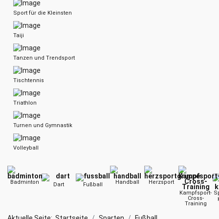
Sport für die Kleinsten
Taiji
Tanzen und Trendsport
Tischtennis
Triathlon
Turnen und Gymnastik
Volleyball
Badminton
Handball
Herzsport
Dart
Fußball
Kampfsport-
Sp
Cross-
Training
Aktuelle Seite:
Startseite
Sparten
Fußball